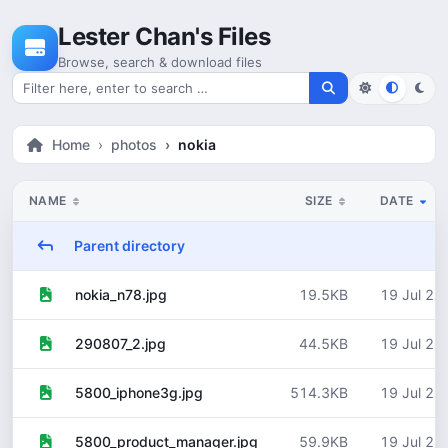
Skip to content
Lester Chan's Files
Browse, search & download files
Search for files
Home
photos
nokia
NAME
SIZE
DATE
Parent directory
19.5KB
19 Jul 20
nokia_n78.jpg
44.5KB
19 Jul 20
290807_2.jpg
514.3KB
19 Jul 20
5800_iphone3g.jpg
59.9KB
19 Jul 20
5800_product_manager.jpg