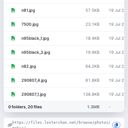
57.5KB
19 Jul 20
n81.jpg
23.1KB
19 Jul 20
7500.jpg
18.4KB
19 Jul 20
n95black_1.jpg
19.9KB
19 Jul 20
n95black_3.jpg
64.2KB
19 Jul 20
n82.jpg
81.8KB
19 Jul 20
290807_4.jpg
138.8KB
19 Jul 20
290807_1.jpg
0 folders, 20 files
1.3MB
-
https://files.lesterchan.net/browse/photos/
nokia/